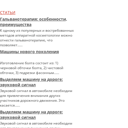
СТАТЬИ
Гальванотерапия: особенности,
преимущества
К одному из популярных и востребованных
методов аппаратной косметологии можно
отнести гальванотерапию, что
позволяет…...
Машины нового поколения
Изготовление болта состоит из: 1)
черновой обточки болта, 2) чистовой
обточки, 3) подрезки фасонным…...
Выделяем машину на дороге:
звуковой сигнал
Звуковой сигнал в автомобиле необходим
для привлечения внимания других
участников дорожного движения. Это
касается…...
Выделяем машину на дороге:
звуковой сигнал
Звуковой сигнал в автомобиле необходим