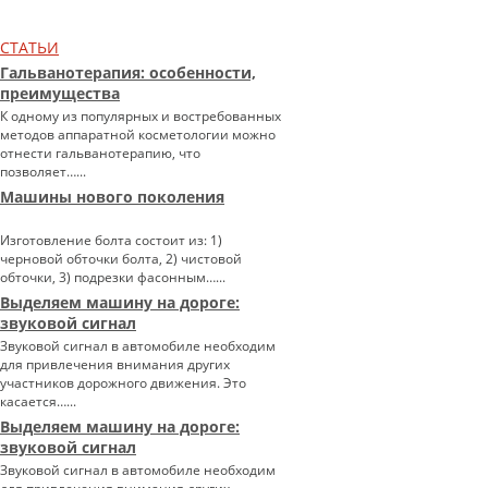
СТАТЬИ
Гальванотерапия: особенности,
преимущества
К одному из популярных и востребованных
методов аппаратной косметологии можно
отнести гальванотерапию, что
позволяет…...
Машины нового поколения
Изготовление болта состоит из: 1)
черновой обточки болта, 2) чистовой
обточки, 3) подрезки фасонным…...
Выделяем машину на дороге:
звуковой сигнал
Звуковой сигнал в автомобиле необходим
для привлечения внимания других
участников дорожного движения. Это
касается…...
Выделяем машину на дороге:
звуковой сигнал
Звуковой сигнал в автомобиле необходим