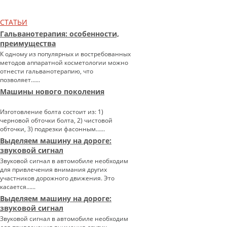
СТАТЬИ
Гальванотерапия: особенности,
преимущества
К одному из популярных и востребованных
методов аппаратной косметологии можно
отнести гальванотерапию, что
позволяет…...
Машины нового поколения
Изготовление болта состоит из: 1)
черновой обточки болта, 2) чистовой
обточки, 3) подрезки фасонным…...
Выделяем машину на дороге:
звуковой сигнал
Звуковой сигнал в автомобиле необходим
для привлечения внимания других
участников дорожного движения. Это
касается…...
Выделяем машину на дороге:
звуковой сигнал
Звуковой сигнал в автомобиле необходим