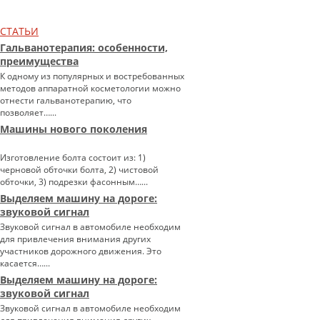
СТАТЬИ
Гальванотерапия: особенности,
преимущества
К одному из популярных и востребованных
методов аппаратной косметологии можно
отнести гальванотерапию, что
позволяет…...
Машины нового поколения
Изготовление болта состоит из: 1)
черновой обточки болта, 2) чистовой
обточки, 3) подрезки фасонным…...
Выделяем машину на дороге:
звуковой сигнал
Звуковой сигнал в автомобиле необходим
для привлечения внимания других
участников дорожного движения. Это
касается…...
Выделяем машину на дороге:
звуковой сигнал
Звуковой сигнал в автомобиле необходим