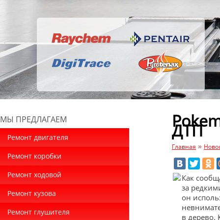
Pokem
МЫ ПРЕДЛАГАЕМ
ДТП
Ремонт двигателя
»
Главная
Ново
Ремонт коробки
Ремонт ходовой
Как сообщ
за редким
Ремонт кузова
он исполь
невнимате
Ремонт глушителя
в дерево.