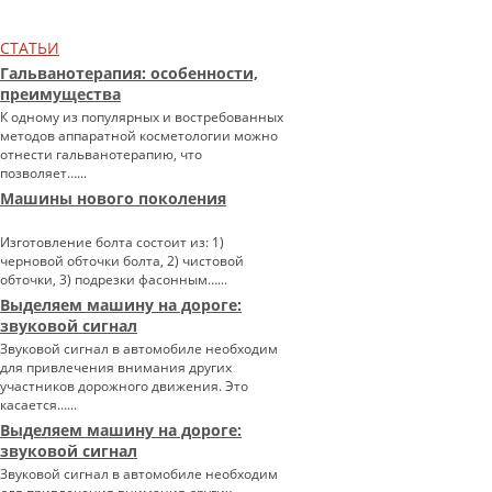
СТАТЬИ
Гальванотерапия: особенности,
преимущества
К одному из популярных и востребованных
методов аппаратной косметологии можно
отнести гальванотерапию, что
позволяет…...
Машины нового поколения
Изготовление болта состоит из: 1)
черновой обточки болта, 2) чистовой
обточки, 3) подрезки фасонным…...
Выделяем машину на дороге:
звуковой сигнал
Звуковой сигнал в автомобиле необходим
для привлечения внимания других
участников дорожного движения. Это
касается…...
Выделяем машину на дороге:
звуковой сигнал
Звуковой сигнал в автомобиле необходим