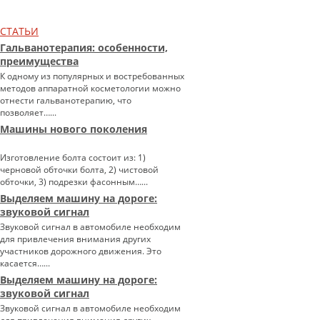
СТАТЬИ
Гальванотерапия: особенности,
преимущества
К одному из популярных и востребованных
методов аппаратной косметологии можно
отнести гальванотерапию, что
позволяет…...
Машины нового поколения
Изготовление болта состоит из: 1)
черновой обточки болта, 2) чистовой
обточки, 3) подрезки фасонным…...
Выделяем машину на дороге:
звуковой сигнал
Звуковой сигнал в автомобиле необходим
для привлечения внимания других
участников дорожного движения. Это
касается…...
Выделяем машину на дороге:
звуковой сигнал
Звуковой сигнал в автомобиле необходим