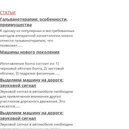
СТАТЬИ
Гальванотерапия: особенности,
преимущества
К одному из популярных и востребованных
методов аппаратной косметологии можно
отнести гальванотерапию, что
позволяет…...
Машины нового поколения
Изготовление болта состоит из: 1)
черновой обточки болта, 2) чистовой
обточки, 3) подрезки фасонным…...
Выделяем машину на дороге:
звуковой сигнал
Звуковой сигнал в автомобиле необходим
для привлечения внимания других
участников дорожного движения. Это
касается…...
Выделяем машину на дороге:
звуковой сигнал
Звуковой сигнал в автомобиле необходим