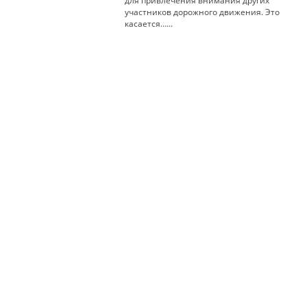
для привлечения внимания других
участников дорожного движения. Это
касается…...