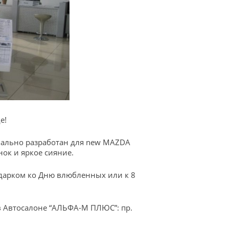
е!
иально разработан для new MAZDA
нок и яркое сияние.
одарком ко Дню влюбленных или к 8
 в Автосалоне “АЛЬФА-М ПЛЮС”: пр.