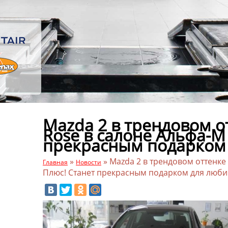
Mazda 2 в трендовом о
Rose в салоне Альфа-М
прекрасным подарком
»
»
Mazda 2 в трендовом оттенке
Главная
Новости
Плюс! Станет прекрасным подарком для люби