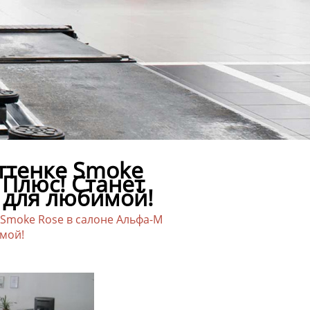
ттенке Smoke
 Плюс! Станет
 для любимой!
 Smoke Rose в салоне Альфа-М
мой!