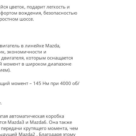
ся цветок, подарит легкость и
омфортом вождения, безопасностью
оростном шоссе.
вигатель в линейке Mazda,
ик, экономичности и
 двигателя, которым оснащается
ий момент в широком диапазоне
ием).
тящий момент – 145 Нм при 4000 об/
.
атая автоматическая коробка
тся Mazda3 и Mazda6. Она также
я передачи крутящего момента, чем
ыдущей Mazda2 . Благодаря этому