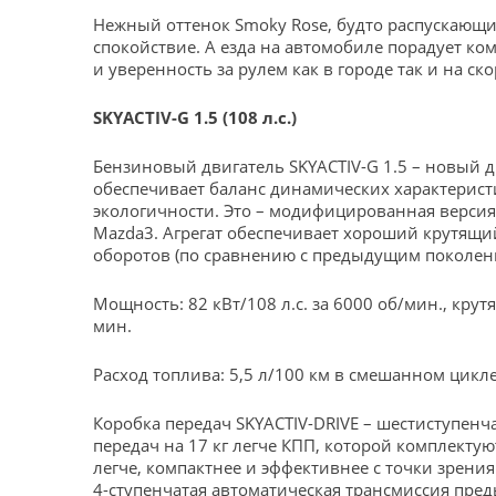
Нежный оттенок Smoky Rose, будто распускающий
спокойствие. А езда на автомобиле порадует к
и уверенность за рулем как в городе так и на ск
SKYACTIV-G 1.5 (108 л.с.)
Бензиновый двигатель SKYACTIV-G 1.5 – новый д
обеспечивает баланс динамических характерист
экологичности. Это – модифицированная версия
Mazda3. Агрегат обеспечивает хороший крутящ
оборотов (по сравнению с предыдущим поколен
Мощность: 82 кВт/108 л.с. за 6000 об/мин., кру
мин.
Расход топлива: 5,5 л/100 км в смешанном цикле
Коробка передач SKYACTIV-DRIVE – шестиступенч
передач на 17 кг легче КПП, которой комплектую
легче, компактнее и эффективнее с точки зрени
4-ступенчатая автоматическая трансмиссия пред