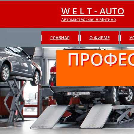
W E L T - AUTO
Автомастерская в Митино
ГЛАВНАЯ
О ФИРМЕ
У
ПРОФЕ