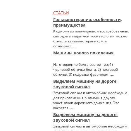
СТАТЬИ
Гальванотерапия: особенности,
преимущества
К одному из популярных и востребованных
методов аппаратной косметологии можно
отнести гальванотерапию, что
позволяет…...
Машины нового поколения
Изготовление болта состоит из: 1)
черновой обточки болта, 2) чистовой
обточки, 3) подрезки фасонным…...
Выделяем машину на дороге:
звуковой сигнал
Звуковой сигнал в автомобиле необходим
для привлечения внимания других
участников дорожного движения. Это
касается…...
Выделяем машину на дороге:
звуковой сигнал
Звуковой сигнал в автомобиле необходим