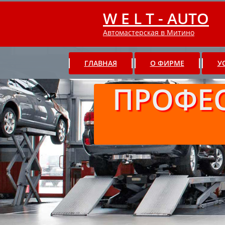
W E L T - AUTO
Автомастерская в Митино
ГЛАВНАЯ
О ФИРМЕ
У
ПРОФЕ