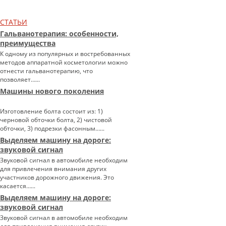
СТАТЬИ
Гальванотерапия: особенности,
преимущества
К одному из популярных и востребованных
методов аппаратной косметологии можно
отнести гальванотерапию, что
позволяет…...
Машины нового поколения
Изготовление болта состоит из: 1)
черновой обточки болта, 2) чистовой
обточки, 3) подрезки фасонным…...
Выделяем машину на дороге:
звуковой сигнал
Звуковой сигнал в автомобиле необходим
для привлечения внимания других
участников дорожного движения. Это
касается…...
Выделяем машину на дороге:
звуковой сигнал
Звуковой сигнал в автомобиле необходим