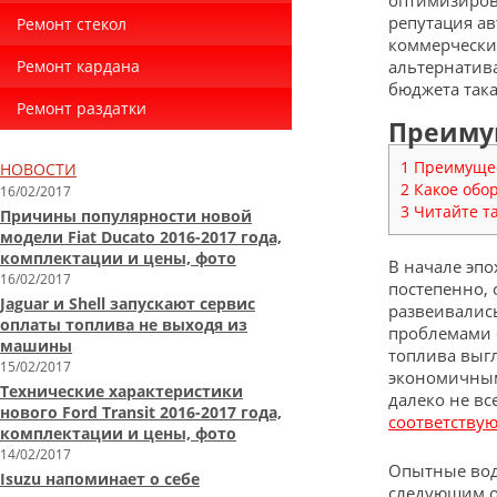
оптимизиров
репутация ав
Ремонт стекол
коммерческий
Ремонт кардана
альтернатива
бюджета така
Ремонт раздатки
Преиму
1 Преимуще
НОВОСТИ
2 Какое обо
16/02/2017
3 Читайте т
Причины популярности новой
модели Fiat Ducato 2016-2017 года,
комплектации и цены, фото
В начале эпо
16/02/2017
постепенно,
Jaguar и Shell запускают сервис
развеивались
оплаты топлива не выходя из
проблемами 
машины
топлива выг
15/02/2017
экономичным
Технические характеристики
далеко не вс
нового Ford Transit 2016-2017 года,
соответству
комплектации и цены, фото
14/02/2017
Опытные вод
Isuzu напоминает о себе
следующим о