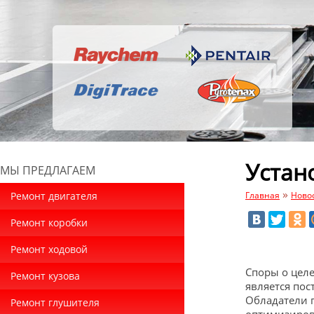
Устан
МЫ ПРЕДЛАГАЕМ
»
Ремонт двигателя
Главная
Ново
Ремонт коробки
Ремонт ходовой
Споры о цел
Ремонт кузова
является пос
Обладатели п
Ремонт глушителя