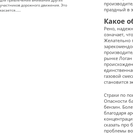
для привлечения внимания других
производите
участников дорожного движения. Это
праздный в э
касается…...
Какое о
Рено, надеж
означает, чт
Желательно п
зарекомендов
производите
рынке Логан
происхожден
единственна
газовой смес
становится э
Страхи по по
Опасности б
бензин. Боле
благодаря а
концентраци
сказать про 
проблемы во