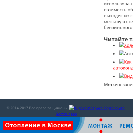
использовани
стоимость об
выходит из с
меньшую степ
бензинового 
Читайте 
автоконд
Метки к запи
© 2014-2017 Все права защищены.
Карта сайта
-
Хостинг
>>>