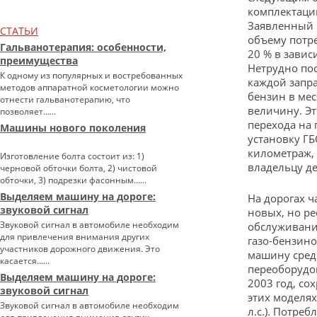
комплектации
Заявленный р
СТАТЬИ
объему потре
Гальванотерапия: особенности,
20 % в завис
преимущества
Нетрудно пос
К одному из популярных и востребованных
каждой запра
методов аппаратной косметологии можно
бензин в мес
отнести гальванотерапию, что
величину. Э
позволяет…...
перехода на 
Машины нового поколения
установку Г
километраж,
Изготовление болта состоит из: 1)
владельцу де
черновой обточки болта, 2) чистовой
обточки, 3) подрезки фасонным…...
Выделяем машину на дороге:
На дорогах ч
звуковой сигнал
новых, но ре
Звуковой сигнал в автомобиле необходим
обслуживание
для привлечения внимания других
газо-бензин
участников дорожного движения. Это
машину средн
касается…...
переоборудов
Выделяем машину на дороге:
2003 год, со
звуковой сигнал
этих моделях 
Звуковой сигнал в автомобиле необходим
л.с.). Потре