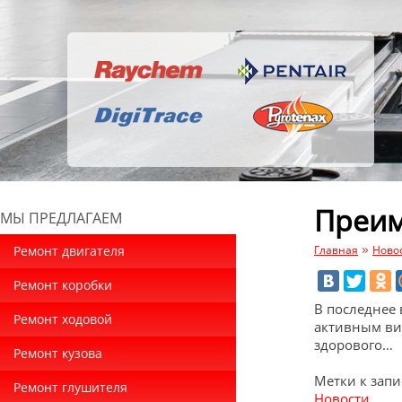
Преим
МЫ ПРЕДЛАГАЕМ
»
Ремонт двигателя
Главная
Ново
Ремонт коробки
В последнее
Ремонт ходовой
активным вид
здорового…
Ремонт кузова
Метки к запи
Ремонт глушителя
Новости