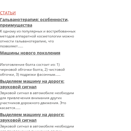
СТАТЬИ
Гальванотерапия: особенности,
преимущества
К одному из популярных и востребованных
методов аппаратной косметологии можно
отнести гальванотерапию, что
позволяет…...
Машины нового поколения
Изготовление болта состоит из: 1)
черновой обточки болта, 2) чистовой
обточки, 3) подрезки фасонным…...
Выделяем машину на дороге:
звуковой сигнал
Звуковой сигнал в автомобиле необходим
для привлечения внимания других
участников дорожного движения. Это
касается…...
Выделяем машину на дороге:
звуковой сигнал
Звуковой сигнал в автомобиле необходим