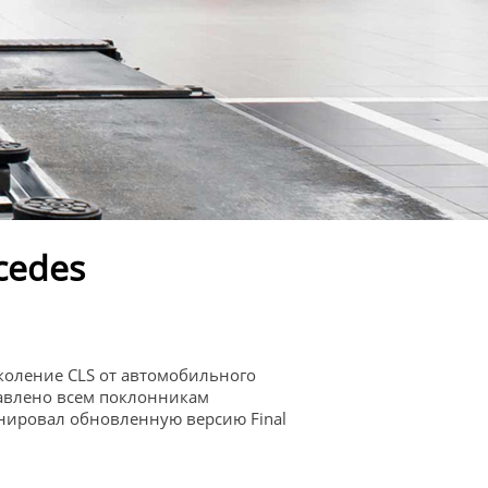
rcedes
коление CLS от автомобильного
тавлено всем поклонникам
нировал обновленную версию Final