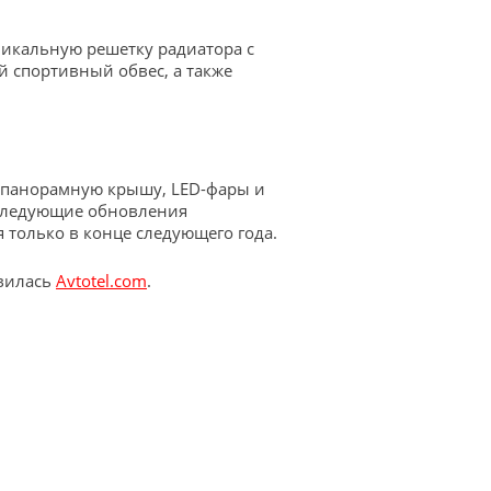
никальную решетку радиатора с
й спортивный обвес, а также
ю панорамную крышу, LED-фары и
 следующие обновления
 только в конце следующего года.
вилась
Avtotel.com
.