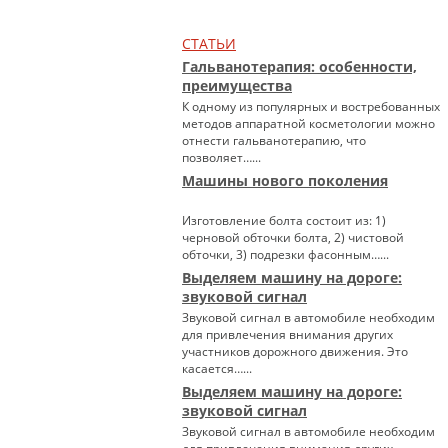
СТАТЬИ
Гальванотерапия: особенности,
преимущества
К одному из популярных и востребованных
методов аппаратной косметологии можно
отнести гальванотерапию, что
позволяет…...
Машины нового поколения
Изготовление болта состоит из: 1)
черновой обточки болта, 2) чистовой
обточки, 3) подрезки фасонным…...
Выделяем машину на дороге:
звуковой сигнал
Звуковой сигнал в автомобиле необходим
для привлечения внимания других
участников дорожного движения. Это
касается…...
Выделяем машину на дороге:
звуковой сигнал
Звуковой сигнал в автомобиле необходим