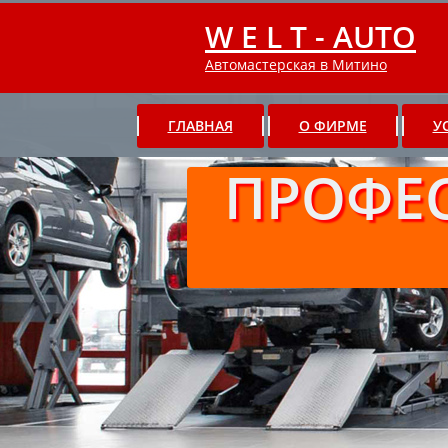
W E L T - AUTO
Автомастерская в Митино
ГЛАВНАЯ
О ФИРМЕ
У
ПРОФЕ