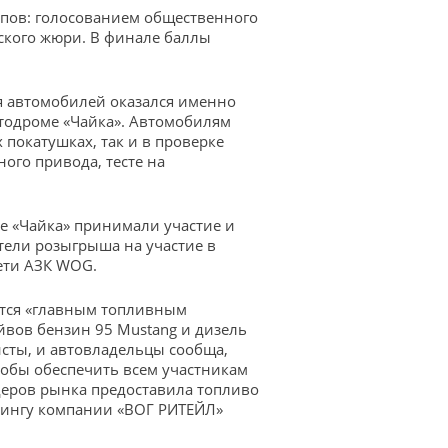
апов: голосованием общественного
тского жюри. В финале баллы
я автомобилей оказался именно
втодроме «Чайка». Автомобилям
 покатушках, так и в проверке
ого привода, тесте на
не «Чайка» принимали участие и
тели розыгрыша на участие в
ети АЗК WOG.
ится «главным топливным
айвов бензин 95 Mustang и дизель
сты, и автовладельцы сообща,
тобы обеспечить всем участникам
деров рынка предоставила топливо
етингу компании «ВОГ РИТЕЙЛ»