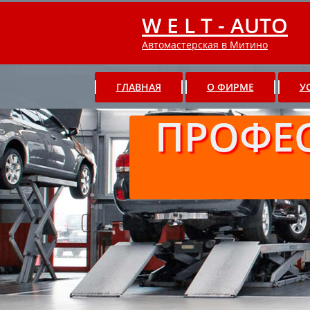
W E L T - AUTO
Автомастерская в Митино
ГЛАВНАЯ
О ФИРМЕ
У
ПРОФЕ