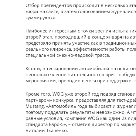
Отбор претендентов происходит в несколько эт
жюри на сайте, а затем голосованием журналис
суммируются.
Наиболее интересным с точки зрения испытани
второй этап, проходивший в конце января на а
предстояло принять участие как в традиционных
реального клиренса, эффективности работы полн
специальной снежно-ледовой трассе.
Кстати, в тестировании автомобилей на полиго
несколько членов читательского жюри – победи
мероприятии, проводившегося при поддержке с
Кроме того, WOG уже второй год подряд станов
партнером» конкурса, предоставляя для тест-др
Mustang. «Автомобиль года выбирают и журнали
поэтому подделать результаты невозможно. А ч
равные условия, компания WOG как один из ли
стандарта Евро-5», – отметил директор по марк
Виталий Ткаченко.