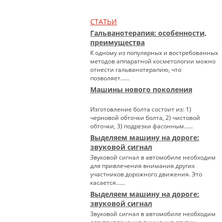
СТАТЬИ
Гальванотерапия: особенности,
преимущества
К одному из популярных и востребованных
методов аппаратной косметологии можно
отнести гальванотерапию, что
позволяет…...
Машины нового поколения
Изготовление болта состоит из: 1)
черновой обточки болта, 2) чистовой
обточки, 3) подрезки фасонным…...
Выделяем машину на дороге:
звуковой сигнал
Звуковой сигнал в автомобиле необходим
для привлечения внимания других
участников дорожного движения. Это
касается…...
Выделяем машину на дороге:
звуковой сигнал
Звуковой сигнал в автомобиле необходим