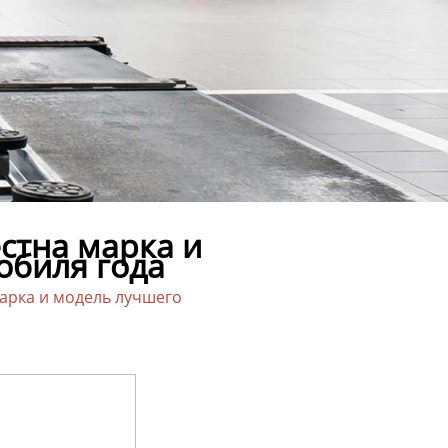
естна марка и
обиля года
марка и модель лучшего