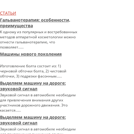
СТАТЬИ
Гальванотерапия: особенности,
преимущества
К одному из популярных и востребованных
методов аппаратной косметологии можно
отнести гальванотерапию, что
позволяет…...
Машины нового поколения
Изготовление болта состоит из: 1)
черновой обточки болта, 2) чистовой
обточки, 3) подрезки фасонным…...
Выделяем машину на дороге:
звуковой сигнал
Звуковой сигнал в автомобиле необходим
для привлечения внимания других
участников дорожного движения. Это
касается…...
Выделяем машину на дороге:
звуковой сигнал
Звуковой сигнал в автомобиле необходим