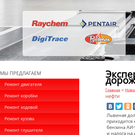
Экспе
МЫ ПРЕДЛАГАЕМ
дорож
Ремонт двигателя
»
Главная
Ново
Ремонт коробки
нефти
Ремонт ходовой
Львиная дол
Ремонт кузова
приходится 
бензина АИ-
Ремонт глушителя
и налога на