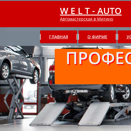
W E L T - AUTO
Автомастерская в Митино
ГЛАВНАЯ
О ФИРМЕ
У
ПРОФЕ