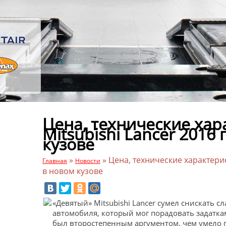
Цена, технические хар
Mitsubishi Lancer 2016
кузове
»
»
Цена, технические характерис
Главная
Новости
в новом кузове
«Девятый» Mitsubishi Lancer сумел снискать с
автомобиля, который мог порадовать задатка
был второстепенным аргументом, чем умело 