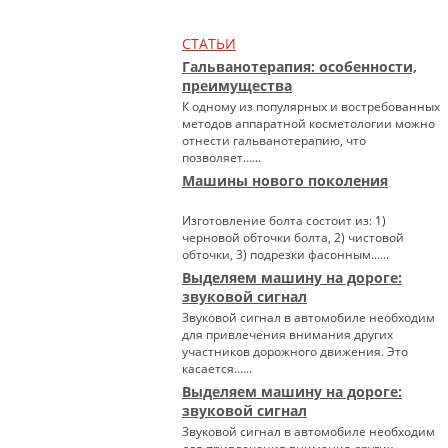
СТАТЬИ
Гальванотерапия: особенности,
преимущества
К одному из популярных и востребованных
методов аппаратной косметологии можно
отнести гальванотерапию, что
позволяет…...
Машины нового поколения
Изготовление болта состоит из: 1)
черновой обточки болта, 2) чистовой
обточки, 3) подрезки фасонным…...
Выделяем машину на дороге:
звуковой сигнал
Звуковой сигнал в автомобиле необходим
для привлечения внимания других
участников дорожного движения. Это
касается…...
Выделяем машину на дороге:
звуковой сигнал
Звуковой сигнал в автомобиле необходим