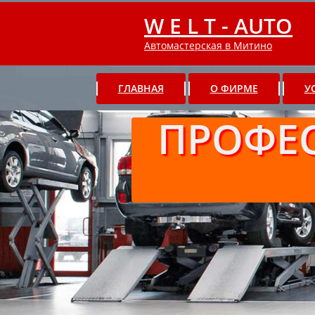
W E L T - AUTO
Автомастерская в Митино
ГЛАВНАЯ
О ФИРМЕ
У
ПРОФЕ