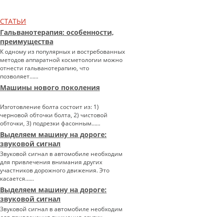
СТАТЬИ
Гальванотерапия: особенности,
преимущества
К одному из популярных и востребованных
методов аппаратной косметологии можно
отнести гальванотерапию, что
позволяет…...
Машины нового поколения
Изготовление болта состоит из: 1)
черновой обточки болта, 2) чистовой
обточки, 3) подрезки фасонным…...
Выделяем машину на дороге:
звуковой сигнал
Звуковой сигнал в автомобиле необходим
для привлечения внимания других
участников дорожного движения. Это
касается…...
Выделяем машину на дороге:
звуковой сигнал
Звуковой сигнал в автомобиле необходим