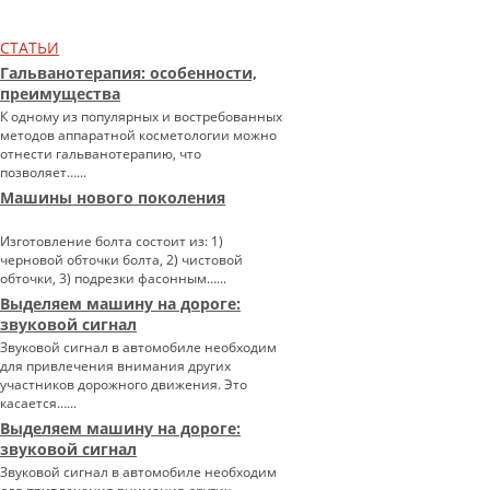
СТАТЬИ
Гальванотерапия: особенности,
преимущества
К одному из популярных и востребованных
методов аппаратной косметологии можно
отнести гальванотерапию, что
позволяет…...
Машины нового поколения
Изготовление болта состоит из: 1)
черновой обточки болта, 2) чистовой
обточки, 3) подрезки фасонным…...
Выделяем машину на дороге:
звуковой сигнал
Звуковой сигнал в автомобиле необходим
для привлечения внимания других
участников дорожного движения. Это
касается…...
Выделяем машину на дороге:
звуковой сигнал
Звуковой сигнал в автомобиле необходим