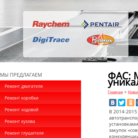
ФАС: 
МЫ ПРЕДЛАГАЕМ
уника
Ремонт двигателя
»
Главная
Ново
Ремонт коробки
Ремонт ходовой
В 2014-2015
автотранспо
Ремонт кузова
установками
закупок «со
Ремонт глушителя
конкуренции