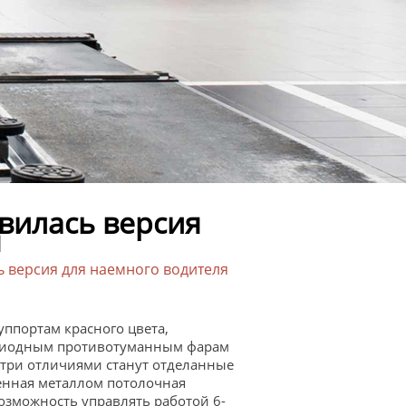
явилась версия
я
сь версия для наемного водителя
уппортам красного цвета,
тодиодным противотуманным фарам
три отличиями станут отделанные
шенная металлом потолочная
возможность управлять работой 6-