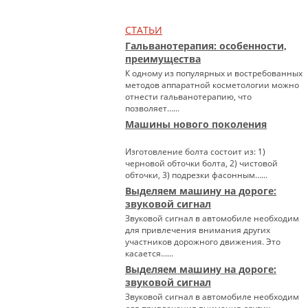
СТАТЬИ
Гальванотерапия: особенности,
преимущества
К одному из популярных и востребованных
методов аппаратной косметологии можно
отнести гальванотерапию, что
позволяет…...
Машины нового поколения
Изготовление болта состоит из: 1)
черновой обточки болта, 2) чистовой
обточки, 3) подрезки фасонным…...
Выделяем машину на дороге:
звуковой сигнал
Звуковой сигнал в автомобиле необходим
для привлечения внимания других
участников дорожного движения. Это
касается…...
Выделяем машину на дороге:
звуковой сигнал
Звуковой сигнал в автомобиле необходим