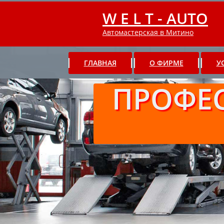
W E L T - AUTO
Автомастерская в Митино
ГЛАВНАЯ
О ФИРМЕ
У
ПРОФЕ