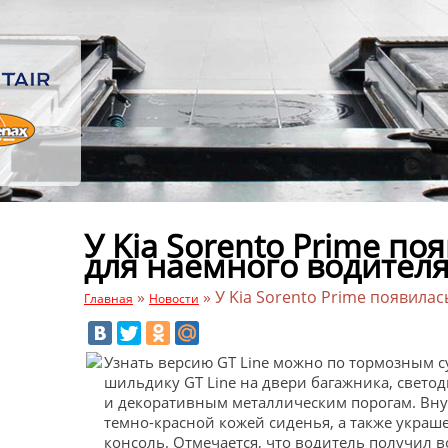
У Kia Sorento Prime по
для наемного водител
»
»
У Kia Sorento Prime появила
Главная
Новости
Узнать версию GT Line можно по тормозным с
шильдику GT Line на двери багажника, све
и декоративным металлическим порогам. Вну
темно-красной кожей сиденья, а также укра
консоль. Отмечается, что водитель получил 