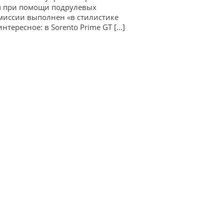
ач при помощи подрулевых
смиссии выполнен «в стилистике
нтересное: в Sorento Prime GT […]