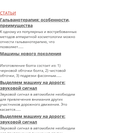
СТАТЬИ
Гальванотерапия: особенности,
преимущества
К одному из популярных и востребованных
методов аппаратной косметологии можно
отнести гальванотерапию, что
позволяет…...
Машины нового поколения
Изготовление болта состоит из: 1)
черновой обточки болта, 2) чистовой
обточки, 3) подрезки фасонным…...
Выделяем машину на дороге:
звуковой сигнал
Звуковой сигнал в автомобиле необходим
для привлечения внимания других
участников дорожного движения. Это
касается…...
Выделяем машину на дороге:
звуковой сигнал
Звуковой сигнал в автомобиле необходим