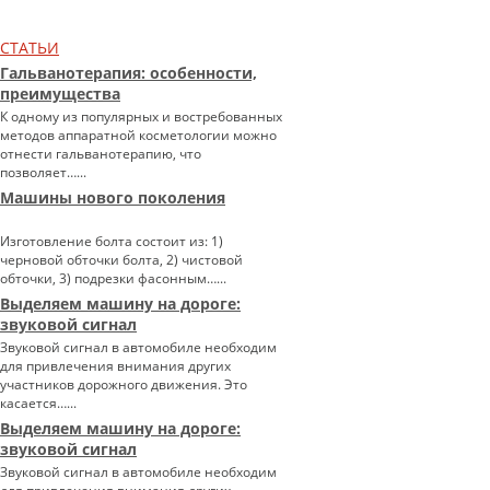
СТАТЬИ
Гальванотерапия: особенности,
преимущества
К одному из популярных и востребованных
методов аппаратной косметологии можно
отнести гальванотерапию, что
позволяет…...
Машины нового поколения
Изготовление болта состоит из: 1)
черновой обточки болта, 2) чистовой
обточки, 3) подрезки фасонным…...
Выделяем машину на дороге:
звуковой сигнал
Звуковой сигнал в автомобиле необходим
для привлечения внимания других
участников дорожного движения. Это
касается…...
Выделяем машину на дороге:
звуковой сигнал
Звуковой сигнал в автомобиле необходим