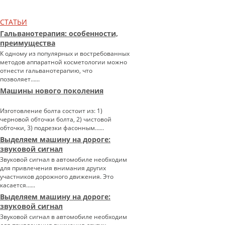
СТАТЬИ
Гальванотерапия: особенности,
преимущества
К одному из популярных и востребованных
методов аппаратной косметологии можно
отнести гальванотерапию, что
позволяет…...
Машины нового поколения
Изготовление болта состоит из: 1)
черновой обточки болта, 2) чистовой
обточки, 3) подрезки фасонным…...
Выделяем машину на дороге:
звуковой сигнал
Звуковой сигнал в автомобиле необходим
для привлечения внимания других
участников дорожного движения. Это
касается…...
Выделяем машину на дороге:
звуковой сигнал
Звуковой сигнал в автомобиле необходим