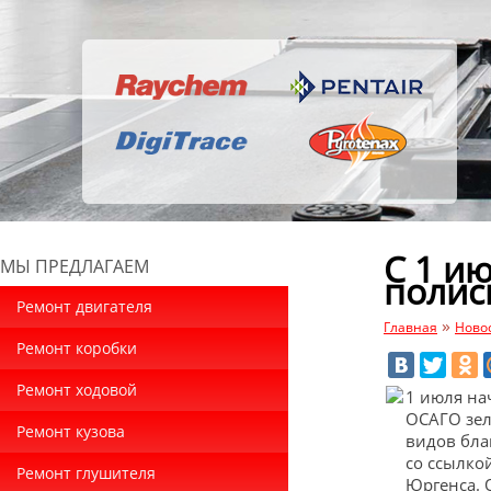
С 1 и
МЫ ПРЕДЛАГАЕМ
полис
Ремонт двигателя
»
Главная
Ново
Ремонт коробки
Ремонт ходовой
1 июля на
ОСАГО зел
Ремонт кузова
видов бла
со ссылко
Ремонт глушителя
Юргенса. 