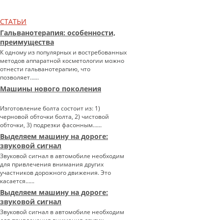
СТАТЬИ
Гальванотерапия: особенности,
преимущества
К одному из популярных и востребованных
методов аппаратной косметологии можно
отнести гальванотерапию, что
позволяет…...
Машины нового поколения
Изготовление болта состоит из: 1)
черновой обточки болта, 2) чистовой
обточки, 3) подрезки фасонным…...
Выделяем машину на дороге:
звуковой сигнал
Звуковой сигнал в автомобиле необходим
для привлечения внимания других
участников дорожного движения. Это
касается…...
Выделяем машину на дороге:
звуковой сигнал
Звуковой сигнал в автомобиле необходим