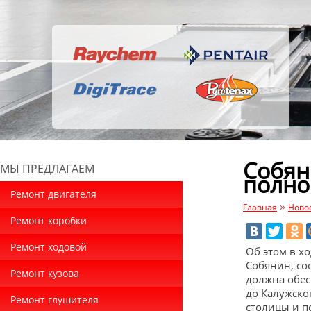
Собян
МЫ ПРЕДЛАГАЕМ
полно
Ремонт двигателя
»
Главная
Ново
Ремонт коробки
Ремонт ходовой
Об этом в х
Собянин, со
Ремонт кузова
должна обес
до Калужско
Ремонт глушителя
столицы и п