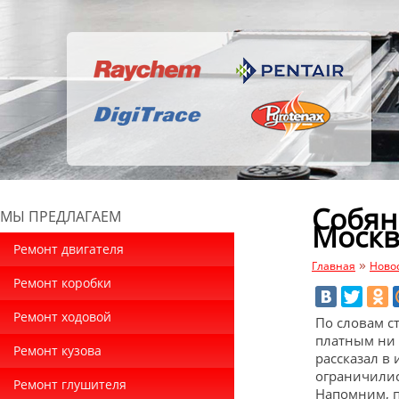
Собян
МЫ ПРЕДЛАГАЕМ
Москв
Ремонт двигателя
»
Главная
Ново
Ремонт коробки
Ремонт ходовой
По словам с
платным ни 
Ремонт кузова
рассказал в
ограничилис
Ремонт глушителя
Напомним, п