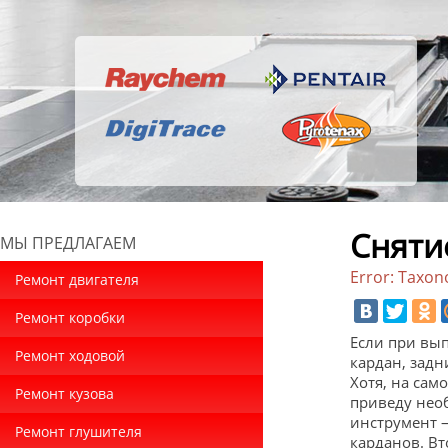
Сняти
МЫ ПРЕДЛАГАЕМ
Error: Taxon
Ремонт двигателя
Ремонт коробки
Если при вы
Ремонт ходовой
кардан, задн
Хотя, на сам
Ремонт кузова
приведу нео
инструмент —
Ремонт глушителя
карданов. Вт