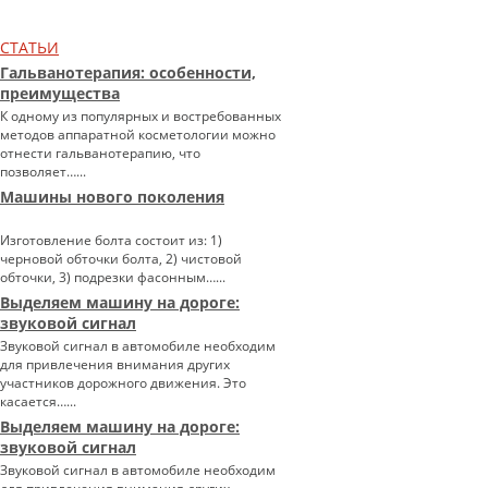
СТАТЬИ
Гальванотерапия: особенности,
преимущества
К одному из популярных и востребованных
методов аппаратной косметологии можно
отнести гальванотерапию, что
позволяет…...
Машины нового поколения
Изготовление болта состоит из: 1)
черновой обточки болта, 2) чистовой
обточки, 3) подрезки фасонным…...
Выделяем машину на дороге:
звуковой сигнал
Звуковой сигнал в автомобиле необходим
для привлечения внимания других
участников дорожного движения. Это
касается…...
Выделяем машину на дороге:
звуковой сигнал
Звуковой сигнал в автомобиле необходим