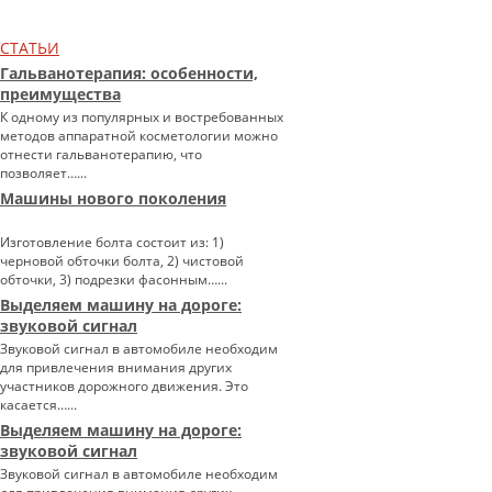
СТАТЬИ
Гальванотерапия: особенности,
преимущества
К одному из популярных и востребованных
методов аппаратной косметологии можно
отнести гальванотерапию, что
позволяет…...
Машины нового поколения
Изготовление болта состоит из: 1)
черновой обточки болта, 2) чистовой
обточки, 3) подрезки фасонным…...
Выделяем машину на дороге:
звуковой сигнал
Звуковой сигнал в автомобиле необходим
для привлечения внимания других
участников дорожного движения. Это
касается…...
Выделяем машину на дороге:
звуковой сигнал
Звуковой сигнал в автомобиле необходим