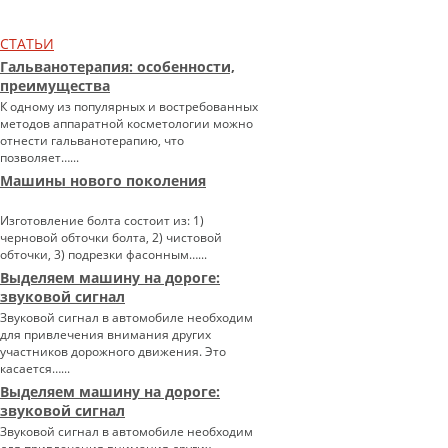
СТАТЬИ
Гальванотерапия: особенности,
преимущества
К одному из популярных и востребованных
методов аппаратной косметологии можно
отнести гальванотерапию, что
позволяет…...
Машины нового поколения
Изготовление болта состоит из: 1)
черновой обточки болта, 2) чистовой
обточки, 3) подрезки фасонным…...
Выделяем машину на дороге:
звуковой сигнал
Звуковой сигнал в автомобиле необходим
для привлечения внимания других
участников дорожного движения. Это
касается…...
Выделяем машину на дороге:
звуковой сигнал
Звуковой сигнал в автомобиле необходим