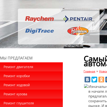
Самый
МЫ ПРЕДЛАГАЕМ
автом
Ремонт двигателя
»
Главная
Ново
Ремонт коробки
Ремонт ходовой
Изначальн
в начале 
Ремонт кузова
предлагала
сохранить
Ремонт глушителя
рынке. И 