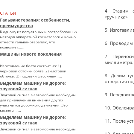
4. Ставим 
СТАТЬИ
«ручника».
Гальванотерапия: особенности,
преимущества
5. Изготавл
К одному из популярных и востребованных
методов аппаратной косметологии можно
отнести гальванотерапию, что
6. Проводим
позволяет…...
Машины нового поколения
7. Перено
миллиметра.
Изготовление болта состоит из: 1)
черновой обточки болта, 2) чистовой
8. Делим ту
обточки, 3) подрезки фасонным…...
отверстия по
Выделяем машину на дороге:
звуковой сигнал
9. Передвига
Звуковой сигнал в автомобиле необходим
для привлечения внимания других
участников дорожного движения. Это
10. Обклеива
касается…...
Выделяем машину на дороге:
11. После у
звуковой сигнал
Звуковой сигнал в автомобиле необходим