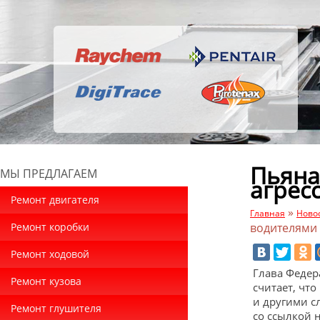
Пьяна
МЫ ПРЕДЛАГАЕМ
агрес
Ремонт двигателя
»
Главная
Ново
Ремонт коробки
водителями
Ремонт ходовой
Глава Федер
Ремонт кузова
считает, чт
и другими с
Ремонт глушителя
со ссылкой 