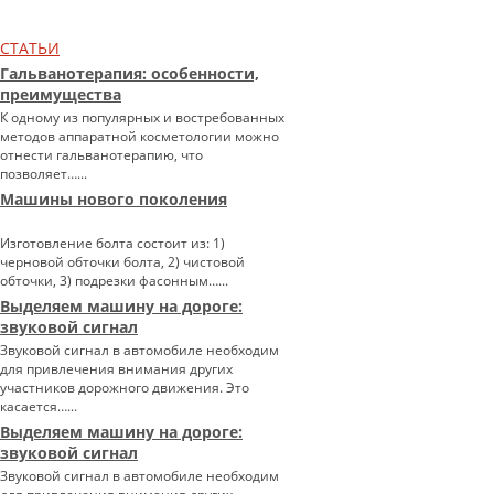
СТАТЬИ
Гальванотерапия: особенности,
преимущества
К одному из популярных и востребованных
методов аппаратной косметологии можно
отнести гальванотерапию, что
позволяет…...
Машины нового поколения
Изготовление болта состоит из: 1)
черновой обточки болта, 2) чистовой
обточки, 3) подрезки фасонным…...
Выделяем машину на дороге:
звуковой сигнал
Звуковой сигнал в автомобиле необходим
для привлечения внимания других
участников дорожного движения. Это
касается…...
Выделяем машину на дороге:
звуковой сигнал
Звуковой сигнал в автомобиле необходим