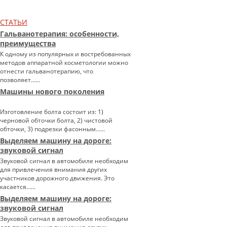
СТАТЬИ
Гальванотерапия: особенности,
преимущества
К одному из популярных и востребованных
методов аппаратной косметологии можно
отнести гальванотерапию, что
позволяет…...
Машины нового поколения
Изготовление болта состоит из: 1)
черновой обточки болта, 2) чистовой
обточки, 3) подрезки фасонным…...
Выделяем машину на дороге:
звуковой сигнал
Звуковой сигнал в автомобиле необходим
для привлечения внимания других
участников дорожного движения. Это
касается…...
Выделяем машину на дороге:
звуковой сигнал
Звуковой сигнал в автомобиле необходим