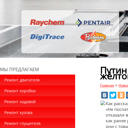
Путин
МЫ ПРЕДЛАГАЕМ
жёлто
Ремонт двигателя
»
Главная
Ново
Ремонт коробки
Ремонт ходовой
Как расск
«Не посла
Ремонт кузова
отказали 
как ранее
Ремонт глушителя
они с тов