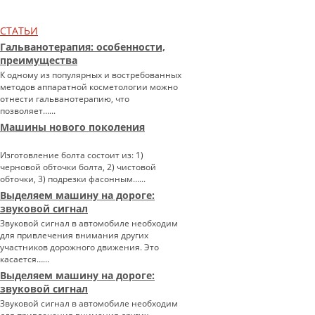
СТАТЬИ
Гальванотерапия: особенности,
преимущества
К одному из популярных и востребованных
методов аппаратной косметологии можно
отнести гальванотерапию, что
позволяет…...
Машины нового поколения
Изготовление болта состоит из: 1)
черновой обточки болта, 2) чистовой
обточки, 3) подрезки фасонным…...
Выделяем машину на дороге:
звуковой сигнал
Звуковой сигнал в автомобиле необходим
для привлечения внимания других
участников дорожного движения. Это
касается…...
Выделяем машину на дороге:
звуковой сигнал
Звуковой сигнал в автомобиле необходим