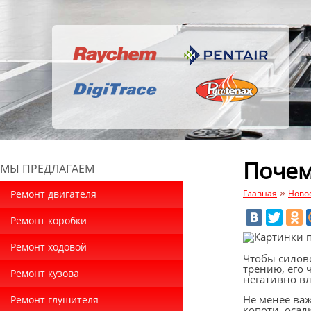
Почем
МЫ ПРЕДЛАГАЕМ
»
Ремонт двигателя
Главная
Ново
Ремонт коробки
Ремонт ходовой
Чтобы силов
трению, его 
Ремонт кузова
негативно вл
Не менее важ
Ремонт глушителя
копоти, осад