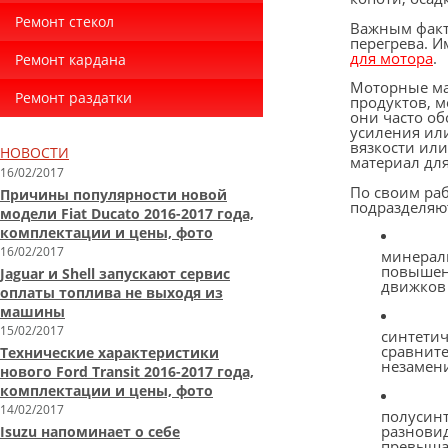
Ремонт стекол
Важным факт
перегрева. 
для мотора
.
Ремонт кардана
Моторные ма
Ремонт раздатки
продуктов, м
они часто о
усиления или
вязкости ил
НОВОСТИ
материал дл
16/02/2017
По своим раб
Причины популярности новой
подразделяют
модели Fiat Ducato 2016-2017 года,
комплектации и цены, фото
16/02/2017
минераль
повышенн
Jaguar и Shell запускают сервис
движков 
оплаты топлива не выходя из
машины
15/02/2017
синтетич
сравните
Технические характеристики
незамен
нового Ford Transit 2016-2017 года,
комплектации и цены, фото
14/02/2017
полусин
разновид
Isuzu напоминает о себе
превышае