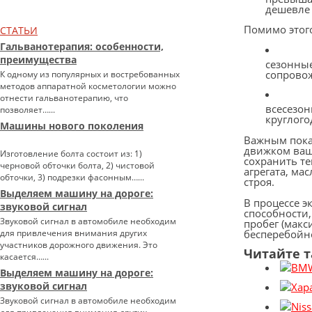
дешевле 
Помимо этого
СТАТЬИ
Гальванотерапия: особенности,
преимущества
сезонные
сопрово
К одному из популярных и востребованных
методов аппаратной косметологии можно
отнести гальванотерапию, что
всесезон
позволяет…...
круглого
Машины нового поколения
Важным показ
движком ваше
Изготовление болта состоит из: 1)
сохранить т
черновой обточки болта, 2) чистовой
агрегата, ма
обточки, 3) подрезки фасонным…...
строя.
Выделяем машину на дороге:
В процессе э
звуковой сигнал
способности,
Звуковой сигнал в автомобиле необходим
пробег (макс
бесперебойно
для привлечения внимания других
участников дорожного движения. Это
Читайте 
касается…...
Выделяем машину на дороге:
звуковой сигнал
Звуковой сигнал в автомобиле необходим