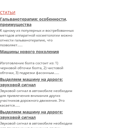
СТАТЬИ
Гальванотерапия: особенности,
преимущества
К одному из популярных и востребованных
методов аппаратной косметологии можно
отнести гальванотерапию, что
позволяет…...
Машины нового поколения
Изготовление болта состоит из: 1)
черновой обточки болта, 2) чистовой
обточки, 3) подрезки фасонным…...
Выделяем машину на дороге:
звуковой сигнал
Звуковой сигнал в автомобиле необходим
для привлечения внимания других
участников дорожного движения. Это
касается…...
Выделяем машину на дороге:
звуковой сигнал
Звуковой сигнал в автомобиле необходим