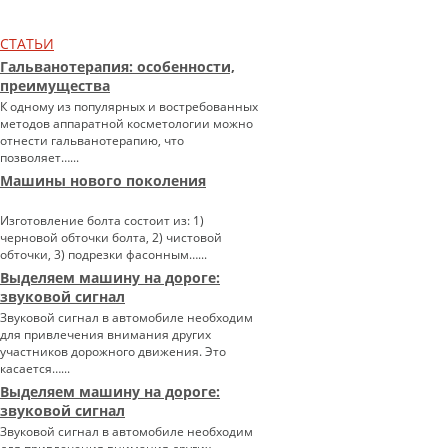
СТАТЬИ
Гальванотерапия: особенности,
преимущества
К одному из популярных и востребованных
методов аппаратной косметологии можно
отнести гальванотерапию, что
позволяет…...
Машины нового поколения
Изготовление болта состоит из: 1)
черновой обточки болта, 2) чистовой
обточки, 3) подрезки фасонным…...
Выделяем машину на дороге:
звуковой сигнал
Звуковой сигнал в автомобиле необходим
для привлечения внимания других
участников дорожного движения. Это
касается…...
Выделяем машину на дороге:
звуковой сигнал
Звуковой сигнал в автомобиле необходим