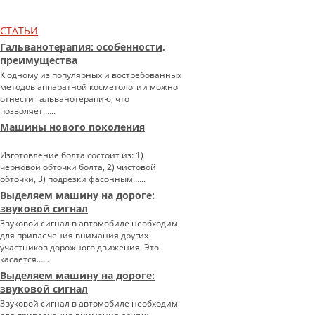
СТАТЬИ
Гальванотерапия: особенности,
преимущества
К одному из популярных и востребованных
методов аппаратной косметологии можно
отнести гальванотерапию, что
позволяет…...
Машины нового поколения
Изготовление болта состоит из: 1)
черновой обточки болта, 2) чистовой
обточки, 3) подрезки фасонным…...
Выделяем машину на дороге:
звуковой сигнал
Звуковой сигнал в автомобиле необходим
для привлечения внимания других
участников дорожного движения. Это
касается…...
Выделяем машину на дороге:
звуковой сигнал
Звуковой сигнал в автомобиле необходим