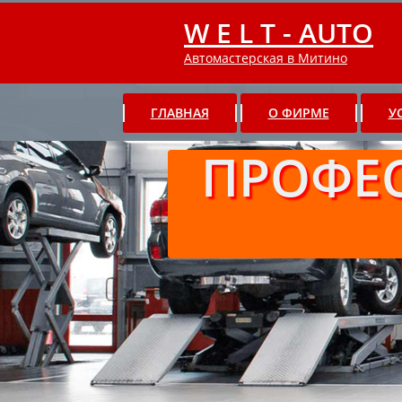
W E L T - AUTO
Автомастерская в Митино
ГЛАВНАЯ
О ФИРМЕ
У
ПРОФЕ