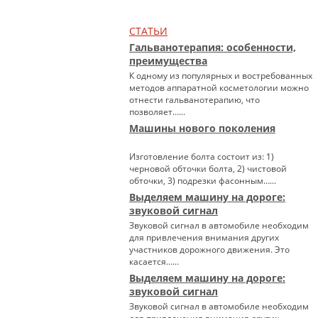
СТАТЬИ
Гальванотерапия: особенности,
преимущества
К одному из популярных и востребованных
методов аппаратной косметологии можно
отнести гальванотерапию, что
позволяет…...
Машины нового поколения
Изготовление болта состоит из: 1)
черновой обточки болта, 2) чистовой
обточки, 3) подрезки фасонным…...
Выделяем машину на дороге:
звуковой сигнал
Звуковой сигнал в автомобиле необходим
для привлечения внимания других
участников дорожного движения. Это
касается…...
Выделяем машину на дороге:
звуковой сигнал
Звуковой сигнал в автомобиле необходим