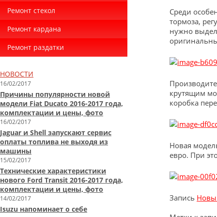
Ремонт стекол
Среди особе
тормоза, ре
Ремонт кардана
нужно выдел
оригинальны
Ремонт раздатки
НОВОСТИ
Производител
16/02/2017
крутящим мо
Причины популярности новой
коробка пере
модели Fiat Ducato 2016-2017 года,
комплектации и цены, фото
16/02/2017
Jaguar и Shell запускают сервис
оплаты топлива не выходя из
Новая модель
машины
евро. При эт
15/02/2017
Технические характеристики
нового Ford Transit 2016-2017 года,
комплектации и цены, фото
Запись
Новый
14/02/2017
Isuzu напоминает о себе