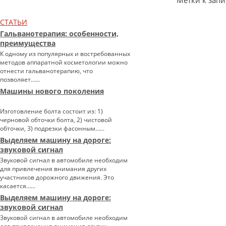
Метки к запи
СТАТЬИ
Гальванотерапия: особенности,
преимущества
К одному из популярных и востребованных
методов аппаратной косметологии можно
отнести гальванотерапию, что
позволяет…...
Машины нового поколения
Изготовление болта состоит из: 1)
черновой обточки болта, 2) чистовой
обточки, 3) подрезки фасонным…...
Выделяем машину на дороге:
звуковой сигнал
Звуковой сигнал в автомобиле необходим
для привлечения внимания других
участников дорожного движения. Это
касается…...
Выделяем машину на дороге:
звуковой сигнал
Звуковой сигнал в автомобиле необходим