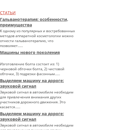
СТАТЬИ
Гальванотерапия: особенности,
преимущества
К одному из популярных и востребованных
методов аппаратной косметологии можно
отнести гальванотерапию, что
позволяет…...
Машины нового поколения
Изготовление болта состоит из: 1)
черновой обточки болта, 2) чистовой
обточки, 3) подрезки фасонным…...
Выделяем машину на дороге:
звуковой сигнал
Звуковой сигнал в автомобиле необходим
для привлечения внимания других
участников дорожного движения. Это
касается…...
Выделяем машину на дороге:
звуковой сигнал
Звуковой сигнал в автомобиле необходим