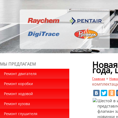
Новая
МЫ ПРЕДЛАГАЕМ
года,
Ремонт двигателя
»
Главная
Ново
Ремонт коробки
комплектац
Ремонт ходовой
Шестой в 
Ремонт кузова
представл
флагман з
Ремонт глушителя
новинки н