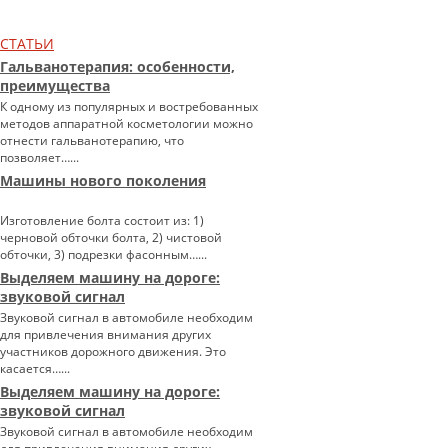
СТАТЬИ
Гальванотерапия: особенности,
преимущества
К одному из популярных и востребованных
методов аппаратной косметологии можно
отнести гальванотерапию, что
позволяет…...
Машины нового поколения
Изготовление болта состоит из: 1)
черновой обточки болта, 2) чистовой
обточки, 3) подрезки фасонным…...
Выделяем машину на дороге:
звуковой сигнал
Звуковой сигнал в автомобиле необходим
для привлечения внимания других
участников дорожного движения. Это
касается…...
Выделяем машину на дороге:
звуковой сигнал
Звуковой сигнал в автомобиле необходим