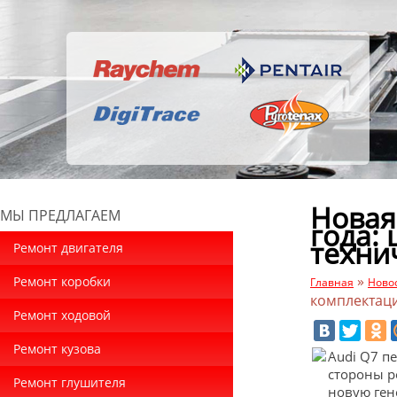
Новая
МЫ ПРЕДЛАГАЕМ
года:
техни
Ремонт двигателя
»
Ремонт коробки
Главная
Ново
комплектаци
Ремонт ходовой
Ремонт кузова
Audi Q7 п
стороны р
Ремонт глушителя
новую ген