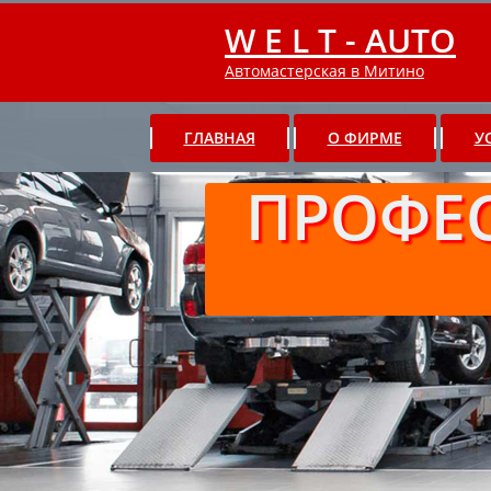
W E L T - AUTO
Автомастерская в Митино
ГЛАВНАЯ
О ФИРМЕ
У
ПРОФЕ