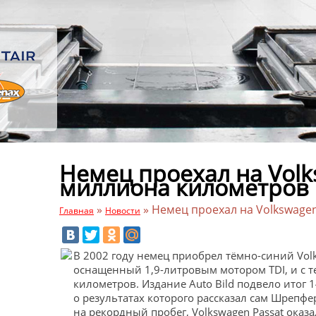
Немец проехал на Volk
миллиона километров
»
»
Немец проехал на Volkswagen
Главная
Новости
В 2002 году немец приобрел тёмно-синий Volks
оснащенный 1,9-литровым мотором TDI, и с те
километров. Издание Auto Bild подвело итог 
о результатах которого рассказал сам Шрепфер
на рекордный пробег, Volkswagen Passat ока