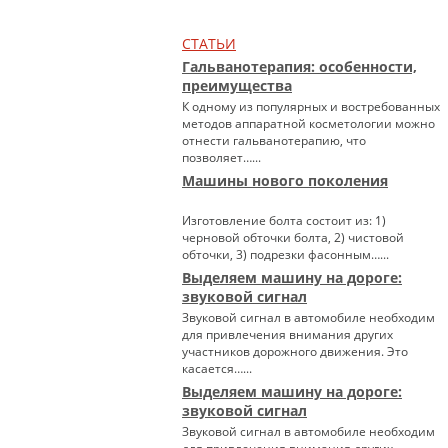
СТАТЬИ
Гальванотерапия: особенности,
преимущества
К одному из популярных и востребованных
методов аппаратной косметологии можно
отнести гальванотерапию, что
позволяет…...
Машины нового поколения
Изготовление болта состоит из: 1)
черновой обточки болта, 2) чистовой
обточки, 3) подрезки фасонным…...
Выделяем машину на дороге:
звуковой сигнал
Звуковой сигнал в автомобиле необходим
для привлечения внимания других
участников дорожного движения. Это
касается…...
Выделяем машину на дороге:
звуковой сигнал
Звуковой сигнал в автомобиле необходим