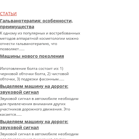
СТАТЬИ
Гальванотерапия: особенности,
преимущества
К одному из популярных и востребованных
методов аппаратной косметологии можно
отнести гальванотерапию, что
позволяет…...
Машины нового поколения
Изготовление болта состоит из: 1)
черновой обточки болта, 2) чистовой
обточки, 3) подрезки фасонным…...
Выделяем машину на дороге:
звуковой сигнал
Звуковой сигнал в автомобиле необходим
для привлечения внимания других
участников дорожного движения. Это
касается…...
Выделяем машину на дороге:
звуковой сигнал
Звуковой сигнал в автомобиле необходим