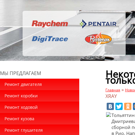
Некот
МЫ ПРЕДЛАГАЕМ
тольк
Ремонт двигателя
»
Главная
Ново
Ремонт коробки
XRAY
Ремонт ходовой
Тольяттин
Ремонт кузова
Дмитриева
сборной п
Ремонт глушителя
в Рио. На