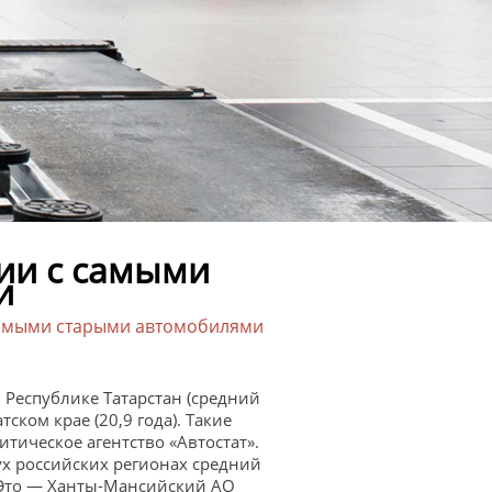
ии с самыми
и
самыми старыми автомобилями
 Республике Татарстан (средний
тском крае (20,9 года). Такие
тическое агентство «Автостат».
ух российских регионах средний
. Это — Ханты-Мансийский АО