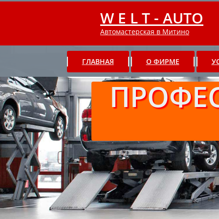
W E L T - AUTO
Автомастерская в Митино
ГЛАВНАЯ
О ФИРМЕ
У
ПРОФЕ