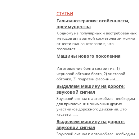
СТАТЬИ
Гальванотерапия: особенности,
преимущества
К одному из популярных и востребованных
методов аппаратной косметологии можно
отнести гальванотерапию, что
позволяет…...
Машины нового поколения
Изготовление болта состоит из: 1)
черновой обточки болта, 2) чистовой
обточки, 3) подрезки фасонным…...
Выделяем машину на дороге:
звуковой сигнал
Звуковой сигнал в автомобиле необходим
для привлечения внимания других
участников дорожного движения. Это
касается…...
Выделяем машину на дороге:
звуковой сигнал
Звуковой сигнал в автомобиле необходим