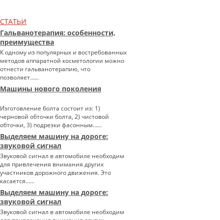
СТАТЬИ
Гальванотерапия: особенности,
преимущества
К одному из популярных и востребованных
методов аппаратной косметологии можно
отнести гальванотерапию, что
позволяет…...
Машины нового поколения
Изготовление болта состоит из: 1)
черновой обточки болта, 2) чистовой
обточки, 3) подрезки фасонным…...
Выделяем машину на дороге:
звуковой сигнал
Звуковой сигнал в автомобиле необходим
для привлечения внимания других
участников дорожного движения. Это
касается…...
Выделяем машину на дороге:
звуковой сигнал
Звуковой сигнал в автомобиле необходим