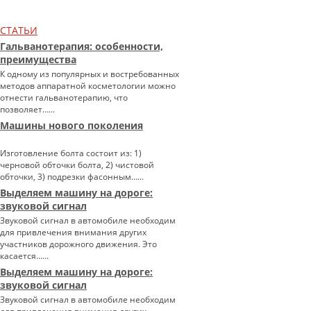
СТАТЬИ
Гальванотерапия: особенности,
преимущества
К одному из популярных и востребованных
методов аппаратной косметологии можно
отнести гальванотерапию, что
позволяет…...
Машины нового поколения
Изготовление болта состоит из: 1)
черновой обточки болта, 2) чистовой
обточки, 3) подрезки фасонным…...
Выделяем машину на дороге:
звуковой сигнал
Звуковой сигнал в автомобиле необходим
для привлечения внимания других
участников дорожного движения. Это
касается…...
Выделяем машину на дороге:
звуковой сигнал
Звуковой сигнал в автомобиле необходим