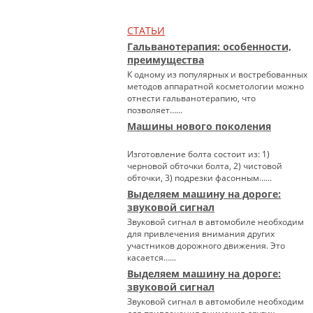
СТАТЬИ
Гальванотерапия: особенности,
преимущества
К одному из популярных и востребованных
методов аппаратной косметологии можно
отнести гальванотерапию, что
позволяет…...
Машины нового поколения
Изготовление болта состоит из: 1)
черновой обточки болта, 2) чистовой
обточки, 3) подрезки фасонным…...
Выделяем машину на дороге:
звуковой сигнал
Звуковой сигнал в автомобиле необходим
для привлечения внимания других
участников дорожного движения. Это
касается…...
Выделяем машину на дороге:
звуковой сигнал
Звуковой сигнал в автомобиле необходим