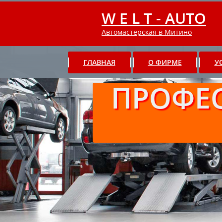
W E L T - AUTO
Автомастерская в Митино
ГЛАВНАЯ
О ФИРМЕ
У
ПРОФЕ