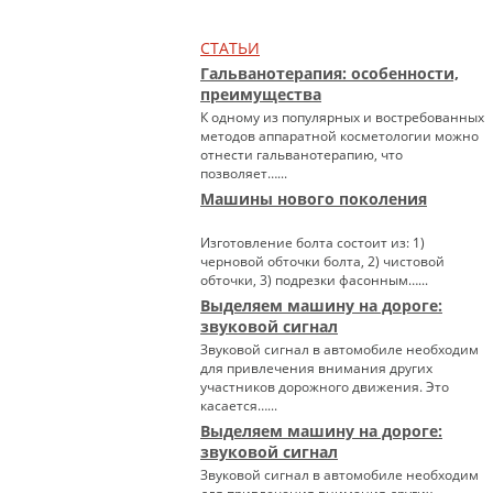
СТАТЬИ
Гальванотерапия: особенности,
преимущества
К одному из популярных и востребованных
методов аппаратной косметологии можно
отнести гальванотерапию, что
позволяет…...
Машины нового поколения
Изготовление болта состоит из: 1)
черновой обточки болта, 2) чистовой
обточки, 3) подрезки фасонным…...
Выделяем машину на дороге:
звуковой сигнал
Звуковой сигнал в автомобиле необходим
для привлечения внимания других
участников дорожного движения. Это
касается…...
Выделяем машину на дороге:
звуковой сигнал
Звуковой сигнал в автомобиле необходим