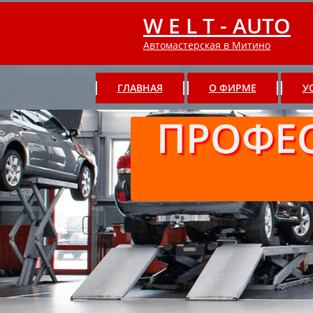
W E L T - AUTO
Автомастерская в Митино
ГЛАВНАЯ
О ФИРМЕ
У
ПРОФЕ