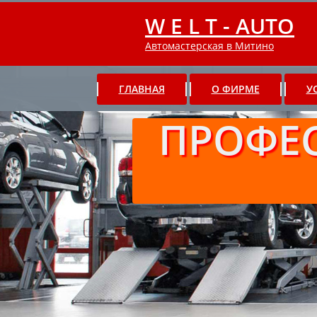
W E L T - AUTO
Автомастерская в Митино
ГЛАВНАЯ
О ФИРМЕ
У
ПРОФЕ