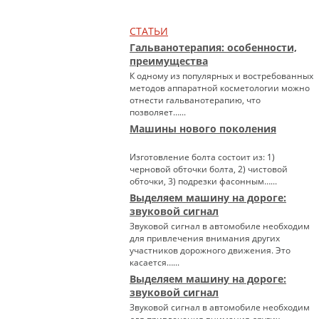
СТАТЬИ
Гальванотерапия: особенности,
преимущества
К одному из популярных и востребованных
методов аппаратной косметологии можно
отнести гальванотерапию, что
позволяет…...
Машины нового поколения
Изготовление болта состоит из: 1)
черновой обточки болта, 2) чистовой
обточки, 3) подрезки фасонным…...
Выделяем машину на дороге:
звуковой сигнал
Звуковой сигнал в автомобиле необходим
для привлечения внимания других
участников дорожного движения. Это
касается…...
Выделяем машину на дороге:
звуковой сигнал
Звуковой сигнал в автомобиле необходим