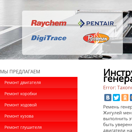
Инстр
МЫ ПРЕДЛАГАЕМ
генер
Ремонт двигателя
Error: Taxon
Ремонт коробки
Ремонт ходовой
Ремень генер
Жигулей меня
Ремонт кузова
выполнить эт
быть уверенн
Ремонт глушителя
двигатели на