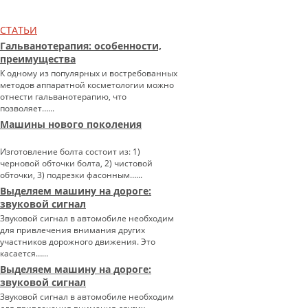
СТАТЬИ
Гальванотерапия: особенности,
преимущества
К одному из популярных и востребованных
методов аппаратной косметологии можно
отнести гальванотерапию, что
позволяет…...
Машины нового поколения
Изготовление болта состоит из: 1)
черновой обточки болта, 2) чистовой
обточки, 3) подрезки фасонным…...
Выделяем машину на дороге:
звуковой сигнал
Звуковой сигнал в автомобиле необходим
для привлечения внимания других
участников дорожного движения. Это
касается…...
Выделяем машину на дороге:
звуковой сигнал
Звуковой сигнал в автомобиле необходим