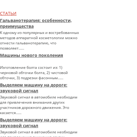
СТАТЬИ
Гальванотерапия: особенности,
преимущества
К одному из популярных и востребованных
методов аппаратной косметологии можно
отнести гальванотерапию, что
позволяет…...
Машины нового поколения
Изготовление болта состоит из: 1)
черновой обточки болта, 2) чистовой
обточки, 3) подрезки фасонным…...
Выделяем машину на дороге:
звуковой сигнал
Звуковой сигнал в автомобиле необходим
для привлечения внимания других
участников дорожного движения. Это
касается…...
Выделяем машину на дороге:
звуковой сигнал
Звуковой сигнал в автомобиле необходим