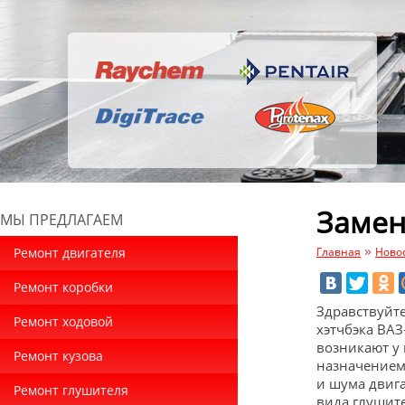
Замен
МЫ ПРЕДЛАГАЕМ
»
Ремонт двигателя
Главная
Ново
Ремонт коробки
Здравствуйте
Ремонт ходовой
хэтчбэка ВАЗ
возникают у
Ремонт кузова
назначением
и шума двига
Ремонт глушителя
вида глушит